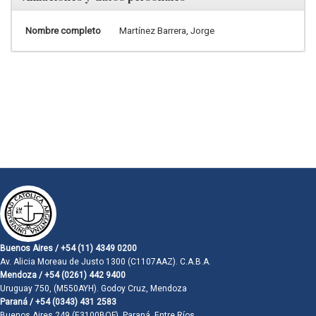
Nombre completo
Martínez Barrera, Jorge
Buenos Aires / +54 (11) 4349 0200
Av. Alicia Moreau de Justo 1300 (C1107AAZ). C.A.B.A.
Mendoza / +54 (0261) 442 9400
Uruguay 750, (M550AYH). Godoy Cruz, Mendoza
Paraná / +54 (0343) 431 2583
Buenos Aires 249 (E3100BQF). Paraná, Entre Ríos