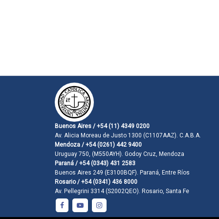
Buenos Aires / +54 (11) 4349 0200
Av. Alicia Moreau de Justo 1300 (C1107AAZ). C.A.B.A.
Mendoza / +54 (0261) 442 9400
Uruguay 750, (M550AYH). Godoy Cruz, Mendoza
Paraná / +54 (0343) 431 2583
Buenos Aires 249 (E3100BQF). Paraná, Entre Ríos
Rosario / +54 (0341) 436 8000
Av. Pellegrini 3314 (S2002QEO). Rosario, Santa Fe