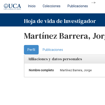
Skip
-->
Inicio
Colecciones
Publicaciones
navigation
Hoja de vida de Investigador
Martínez Barrera, Jo
Perfil
Publicaciones
Afiliaciones y datos personales
Nombre completo
Martínez Barrera, Jorge