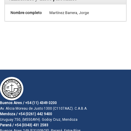
Nombre completo
Martínez Barrera, Jorge
Buenos Aires / +54 (11) 4349 0200
Av. Alicia Moreau de Justo 1300 (C1107AAZ). C.A.B.A.
Mendoza / +54 (0261) 442 9400
Uruguay 750, (M550AYH). Godoy Cruz, Mendoza
Paraná / +54 (0343) 431 2583
Buenos Aires 249 (E3100BQF). Paraná, Entre Ríos