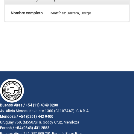
Nombre completo
Martínez Barrera, Jorge
Buenos Aires / +54 (11) 4349 0200
Av. Alicia Moreau de Justo 1300 (C1107AAZ). C.A.B.A.
Mendoza / +54 (0261) 442 9400
Uruguay 750, (M550AYH). Godoy Cruz, Mendoza
Paraná / +54 (0343) 431 2583
Buenos Aires 249 (E3100BQF). Paraná, Entre Ríos