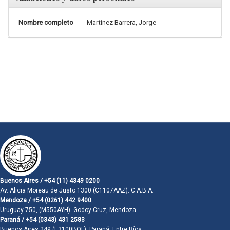
Nombre completo
Martínez Barrera, Jorge
Buenos Aires / +54 (11) 4349 0200
Av. Alicia Moreau de Justo 1300 (C1107AAZ). C.A.B.A.
Mendoza / +54 (0261) 442 9400
Uruguay 750, (M550AYH). Godoy Cruz, Mendoza
Paraná / +54 (0343) 431 2583
Buenos Aires 249 (E3100BQF). Paraná, Entre Ríos