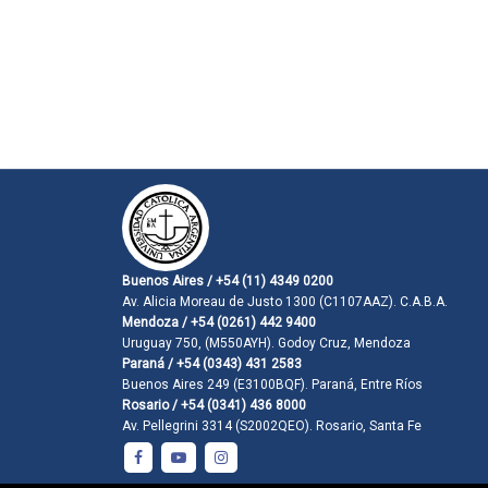
Buenos Aires / +54 (11) 4349 0200
Av. Alicia Moreau de Justo 1300 (C1107AAZ). C.A.B.A.
Mendoza / +54 (0261) 442 9400
Uruguay 750, (M550AYH). Godoy Cruz, Mendoza
Paraná / +54 (0343) 431 2583
Buenos Aires 249 (E3100BQF). Paraná, Entre Ríos
Rosario / +54 (0341) 436 8000
Av. Pellegrini 3314 (S2002QEO). Rosario, Santa Fe