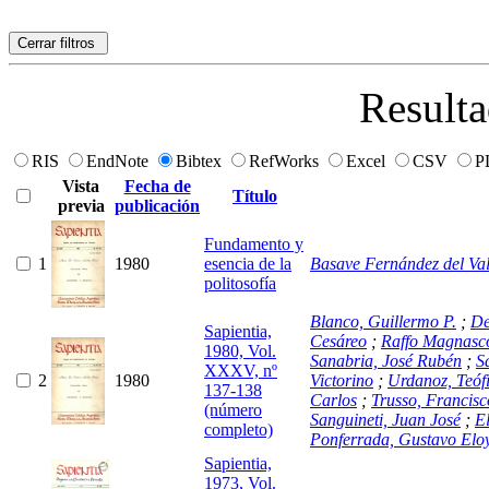
Cerrar filtros
Resulta
RIS
EndNote
Bibtex
RefWorks
Excel
CSV
P
Vista
Fecha de
Título
previa
publicación
Fundamento y
1
1980
esencia de la
Basave Fernández del Val
politosofía
Blanco, Guillermo P.
;
De
Sapientia,
Cesáreo
;
Raffo Magnasco
1980, Vol.
Sanabria, José Rubén
;
S
XXXV, nº
2
1980
Victorino
;
Urdanoz, Teófi
137-138
Carlos
;
Trusso, Francis
(número
Sanguineti, Juan José
;
El
completo)
Ponferrada, Gustavo Elo
Sapientia,
1973, Vol.