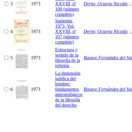
3
1973
XXVIII, nº
Derisi, Octavio Nicolás
;
109 (número
completo)
Sapientia,
1973, Vol.
4
1973
XXVIII, nº
Derisi, Octavio Nicolás
;
107 (número
completo)
Estructura y
sentido de la
5
1973
Basave Fernández del Val
filosofía de la
religión
La dimensión
jurídica del
hombre:
6
1973
fundamentos
Basave Fernández del Val
antropológicos
de la filosofía
del derecho