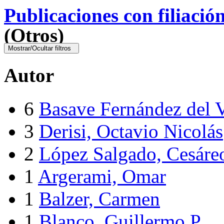
Publicaciones con filiació
(Otros)
Mostrar/Ocultar filtros
Autor
6
Basave Fernández del V
3
Derisi, Octavio Nicolás
2
López Salgado, Cesáre
1
Argerami, Omar
1
Balzer, Carmen
1
Blanco, Guillermo P.