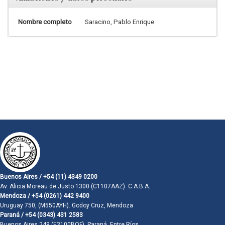
Nombre completo
Saracino, Pablo Enrique
Buenos Aires / +54 (11) 4349 0200
Av. Alicia Moreau de Justo 1300 (C1107AAZ). C.A.B.A.
Mendoza / +54 (0261) 442 9400
Uruguay 750, (M550AYH). Godoy Cruz, Mendoza
Paraná / +54 (0343) 431 2583
Buenos Aires 249 (E3100BQF). Paraná, Entre Ríos