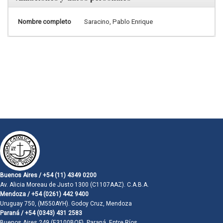
Nombre completo
Saracino, Pablo Enrique
Buenos Aires / +54 (11) 4349 0200
Av. Alicia Moreau de Justo 1300 (C1107AAZ). C.A.B.A.
Mendoza / +54 (0261) 442 9400
Uruguay 750, (M550AYH). Godoy Cruz, Mendoza
Paraná / +54 (0343) 431 2583
Buenos Aires 249 (E3100BQF). Paraná, Entre Ríos