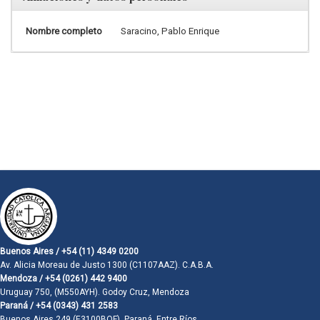
Nombre completo
Saracino, Pablo Enrique
Buenos Aires / +54 (11) 4349 0200
Av. Alicia Moreau de Justo 1300 (C1107AAZ). C.A.B.A.
Mendoza / +54 (0261) 442 9400
Uruguay 750, (M550AYH). Godoy Cruz, Mendoza
Paraná / +54 (0343) 431 2583
Buenos Aires 249 (E3100BQF). Paraná, Entre Ríos