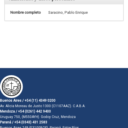
Nombre completo
Saracino, Pablo Enrique
Buenos Aires / +54 (11) 4349 0200
Av. Alicia Moreau de Justo 1300 (C1107AAZ). C.A.B.A.
Mendoza / +54 (0261) 442 9400
Uruguay 750, (M550AYH). Godoy Cruz, Mendoza
Paraná / +54 (0343) 431 2583
Buenos Aires 249 (E3100BQF). Paraná, Entre Ríos