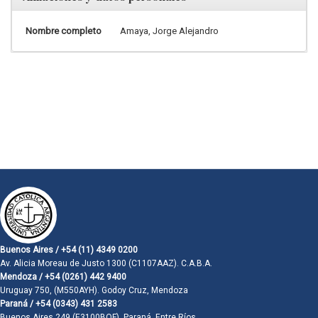
Nombre completo
Amaya, Jorge Alejandro
Buenos Aires / +54 (11) 4349 0200
Av. Alicia Moreau de Justo 1300 (C1107AAZ). C.A.B.A.
Mendoza / +54 (0261) 442 9400
Uruguay 750, (M550AYH). Godoy Cruz, Mendoza
Paraná / +54 (0343) 431 2583
Buenos Aires 249 (E3100BQF). Paraná, Entre Ríos