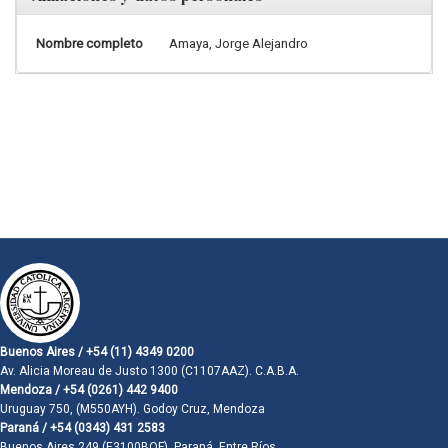
Nombre completo
Amaya, Jorge Alejandro
Buenos Aires / +54 (11) 4349 0200
Av. Alicia Moreau de Justo 1300 (C1107AAZ). C.A.B.A.
Mendoza / +54 (0261) 442 9400
Uruguay 750, (M550AYH). Godoy Cruz, Mendoza
Paraná / +54 (0343) 431 2583
Buenos Aires 249 (E3100BQF). Paraná, Entre Ríos