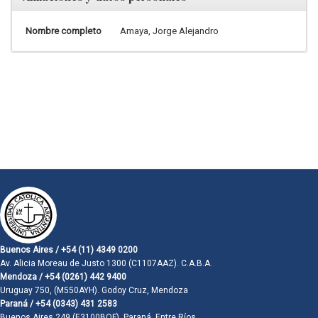
Nombre completo
Amaya, Jorge Alejandro
Buenos Aires / +54 (11) 4349 0200
Av. Alicia Moreau de Justo 1300 (C1107AAZ). C.A.B.A.
Mendoza / +54 (0261) 442 9400
Uruguay 750, (M550AYH). Godoy Cruz, Mendoza
Paraná / +54 (0343) 431 2583
Buenos Aires 249 (E3100BQF). Paraná, Entre Ríos