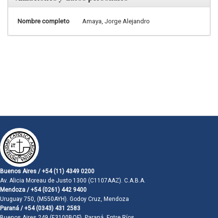
Nombre completo
Amaya, Jorge Alejandro
Buenos Aires / +54 (11) 4349 0200
Av. Alicia Moreau de Justo 1300 (C1107AAZ). C.A.B.A.
Mendoza / +54 (0261) 442 9400
Uruguay 750, (M550AYH). Godoy Cruz, Mendoza
Paraná / +54 (0343) 431 2583
Buenos Aires 249 (E3100BQF). Paraná, Entre Ríos