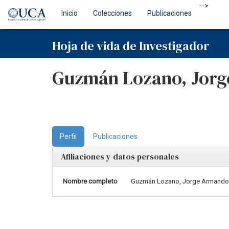
Skip
-->
Inicio
Colecciones
Publicaciones
navigation
Hoja de vida de Investigador
Guzmán Lozano, Jor
Perfil
Publicaciones
Afiliaciones y datos personales
Nombre completo
Guzmán Lozano, Jorge Armand