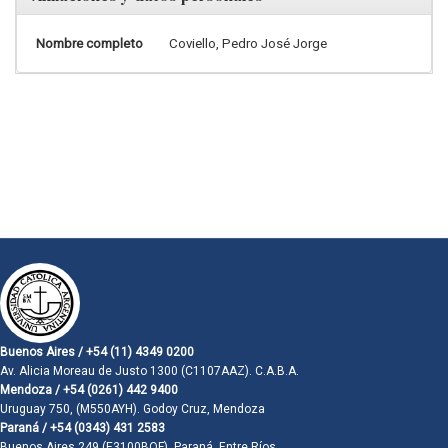
Nombre completo
Coviello, Pedro José Jorge
Buenos Aires / +54 (11) 4349 0200
Av. Alicia Moreau de Justo 1300 (C1107AAZ). C.A.B.A.
Mendoza / +54 (0261) 442 9400
Uruguay 750, (M550AYH). Godoy Cruz, Mendoza
Paraná / +54 (0343) 431 2583
Buenos Aires 249 (E3100BQF). Paraná, Entre Ríos