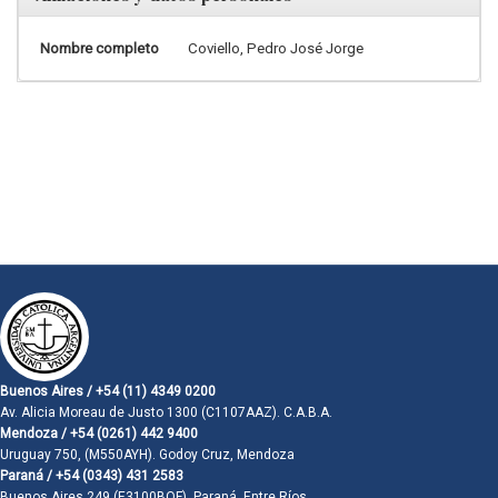
Nombre completo
Coviello, Pedro José Jorge
Buenos Aires / +54 (11) 4349 0200
Av. Alicia Moreau de Justo 1300 (C1107AAZ). C.A.B.A.
Mendoza / +54 (0261) 442 9400
Uruguay 750, (M550AYH). Godoy Cruz, Mendoza
Paraná / +54 (0343) 431 2583
Buenos Aires 249 (E3100BQF). Paraná, Entre Ríos