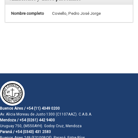
Nombre completo
Coviello, Pedro José Jorge
Buenos Aires / +54 (11) 4349 0200
Av. Alicia Moreau de Justo 1300 (C1107AAZ). C.A.B.A.
Mendoza / +54 (0261) 442 9400
Uruguay 750, (M550AYH). Godoy Cruz, Mendoza
Paraná / +54 (0343) 431 2583
Buenos Aires 249 (E3100BQF). Paraná, Entre Ríos