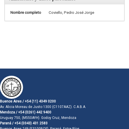
Nombre completo
Coviello, Pedro José Jorge
Buenos Aires / +54 (11) 4349 0200
Av. Alicia Moreau de Justo 1300 (C1107AAZ). C.A.B.A.
Mendoza / +54 (0261) 442 9400
Uruguay 750, (M550AYH). Godoy Cruz, Mendoza
Paraná / +54 (0343) 431 2583
Buenos Aires 249 (E3100BQF). Paraná, Entre Ríos