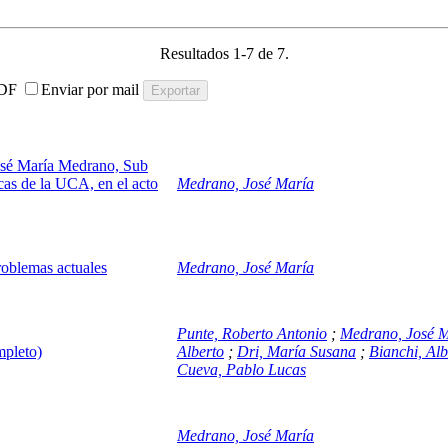
Resultados 1-7 de 7.
DF
Enviar por mail
José María Medrano, Sub
icas de la UCA, en el acto
Medrano, José María
problemas actuales
Medrano, José María
Punte, Roberto Antonio
;
Medrano, José 
mpleto)
Alberto
;
Dri, María Susana
;
Bianchi, Alb
Cueva, Pablo Lucas
Medrano, José María