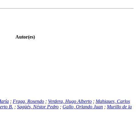
Autor(es)
María
;
Fraga, Rosendo
;
Verdera, Hugo Alberto
;
Mahiques, Carlos
erto B.
;
Sagüés, Néstor Pedro
;
Gallo, Orlando Juan
;
Murillo de la