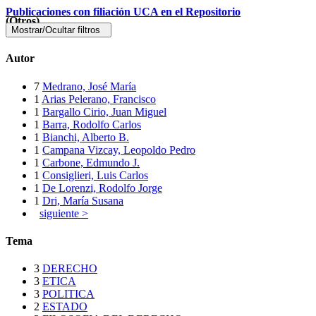
Publicaciones con filiación UCA en el Repositorio
(Otros)
Mostrar/Ocultar filtros
Autor
7
Medrano, José María
1
Arias Pelerano, Francisco
1
Bargallo Cirio, Juan Miguel
1
Barra, Rodolfo Carlos
1
Bianchi, Alberto B.
1
Campana Vizcay, Leopoldo Pedro
1
Carbone, Edmundo J.
1
Consiglieri, Luis Carlos
1
De Lorenzi, Rodolfo Jorge
1
Dri, María Susana
siguiente >
Tema
3
DERECHO
3
ETICA
3
POLITICA
2
ESTADO