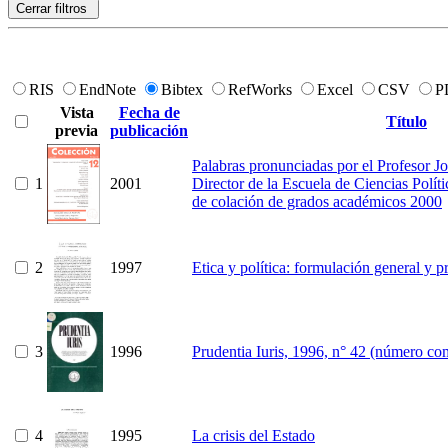
Cerrar filtros
RIS
EndNote
Bibtex
RefWorks
Excel
CSV
P
Vista
Fecha de
Título
previa
publicación
Palabras pronunciadas por el Profesor 
1
2001
Director de la Escuela de Ciencias Polít
de colación de grados académicos 2000
2
1997
Etica y política: formulación general y 
3
1996
Prudentia Iuris, 1996, n° 42 (número co
4
1995
La crisis del Estado