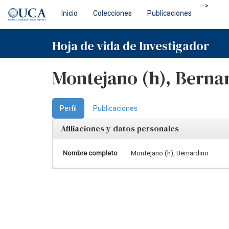
Skip
-->
Inicio
Colecciones
Publicaciones
navigation
Hoja de vida de Investigador
Montejano (h), Berna
Perfil
Publicaciones
Afiliaciones y datos personales
Nombre completo
Montejano (h), Bernardino