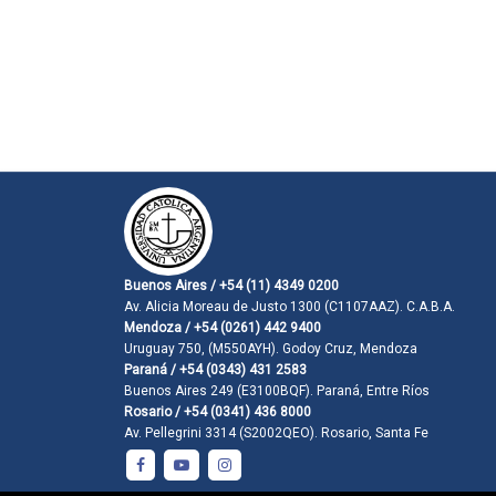
Buenos Aires / +54 (11) 4349 0200
Av. Alicia Moreau de Justo 1300 (C1107AAZ). C.A.B.A.
Mendoza / +54 (0261) 442 9400
Uruguay 750, (M550AYH). Godoy Cruz, Mendoza
Paraná / +54 (0343) 431 2583
Buenos Aires 249 (E3100BQF). Paraná, Entre Ríos
Rosario / +54 (0341) 436 8000
Av. Pellegrini 3314 (S2002QEO). Rosario, Santa Fe