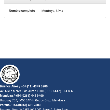
Nombre completo
Montoya, Silvia
Buenos Aires / +54 (11) 4349 0200
Av. Alicia Moreau de Justo 1300 (C1107AAZ). C.A.B.A.
Mendoza / +54 (0261) 442 9400
Uruguay 750, (M550AYH). Godoy Cruz, Mendoza
Paraná / +54 (0343) 431 2583
Buenos Aires 249 (E3100BQF). Paraná, Entre Ríos