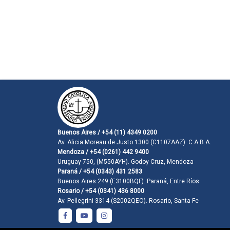
Buenos Aires / +54 (11) 4349 0200
Av. Alicia Moreau de Justo 1300 (C1107AAZ). C.A.B.A.
Mendoza / +54 (0261) 442 9400
Uruguay 750, (M550AYH). Godoy Cruz, Mendoza
Paraná / +54 (0343) 431 2583
Buenos Aires 249 (E3100BQF). Paraná, Entre Ríos
Rosario / +54 (0341) 436 8000
Av. Pellegrini 3314 (S2002QEO). Rosario, Santa Fe