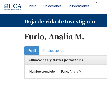
Skip
-->
Inicio
Colecciones
Publicaciones
navigation
Hoja de vida de Investigador
Furio, Analía M.
Perfil
Publicaciones
Afiliaciones y datos personales
Nombre completo
Furio, Analía M.