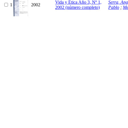
Vida y Ética Año 3, Nº 1,
Serra, Ang
1
2002
2002 (número completo)
Pablo
;
Me