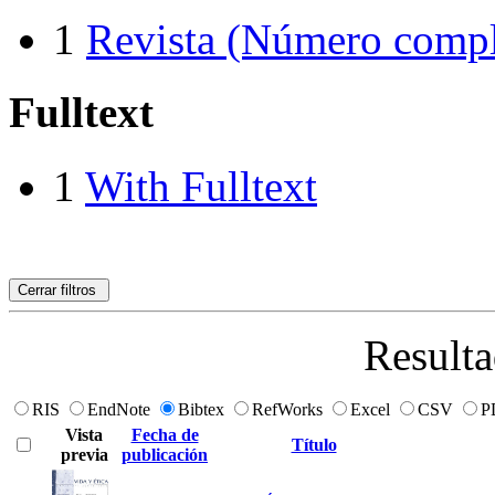
1
Revista (Número compl
Fulltext
1
With Fulltext
Cerrar filtros
Resulta
RIS
EndNote
Bibtex
RefWorks
Excel
CSV
P
Vista
Fecha de
Título
previa
publicación