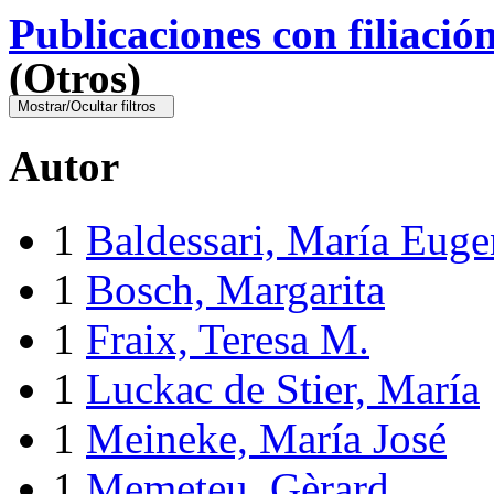
Publicaciones con filiació
(Otros)
Mostrar/Ocultar filtros
Autor
1
Baldessari, María Euge
1
Bosch, Margarita
1
Fraix, Teresa M.
1
Luckac de Stier, María
1
Meineke, María José
1
Memeteu, Gèrard