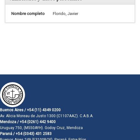
Nombre completo
Florido, Javier
Buenos Aires / +54 (11) 4349 0200
Av. Alicia Moreau de Justo 1300 (C1107AAZ). C.A.B.A.
Mendoza / +54 (0261) 442 9400
Uruguay 750, (M550AYH). Godoy Cruz, Mendoza
Paraná / +54 (0343) 431 2583
Buenos Aires 249 (E3100BQF). Paraná, Entre Ríos