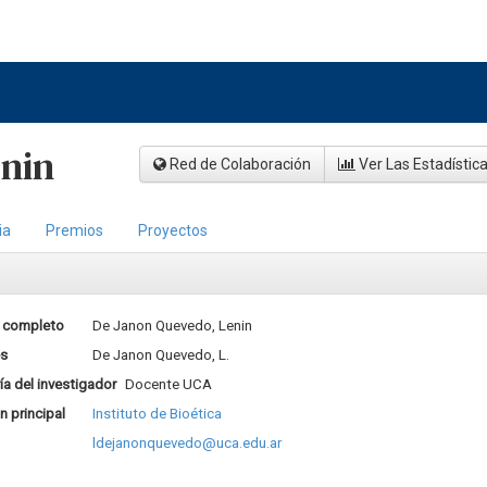
nin
Red de Colaboración
Ver Las Estadístic
ia
Premios
Proyectos
 completo
De Janon Quevedo, Lenin
es
De Janon Quevedo, L.
a del investigador
Docente UCA
ón principal
Instituto de Bioética
ldejanonquevedo@uca.edu.ar