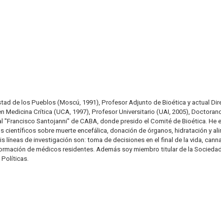
ad de los Pueblos (Moscú, 1991), Profesor Adjunto de Bioética y actual Dir
en Medicina Crítica (UCA, 1997), Profesor Universitario (UAI, 2005), Doctor
al "Francisco Santojanni" de CABA, donde presido el Comité de Bioética. He es
os científicos sobre muerte encefálica, donación de órganos, hidratación y al
 líneas de investigación son: toma de decisiones en el final de la vida, cann
ormación de médicos residentes. Además soy miembro titular de la Sociedad A
Políticas.