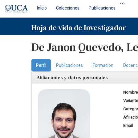
Skip
-->
Inicio
Colecciones
Publicaciones
navigation
Hoja de vida de Investigador
De Janon Quevedo, Le
Perfil
Publicaciones
Formación
Docenc
Afiliaciones y datos personales
Nombre
Variant
Categorí
Afiliaci
Email