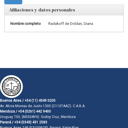
Afiliaciones y datos personales
Nombre completo
Radakoff de Doldan, Diana
Buenos Aires / +54 (11) 4349 0200
Av. Alicia Moreau de Justo 1300 (C1107AAZ). C.A.B.A.
Mendoza / +54 (0261) 442 9400
Uruguay 750, (M550AYH). Godoy Cruz, Mendoza
Paraná / +54 (0343) 431 2583
Buenos Aires 249 (E3100BQF). Paraná, Entre Ríos