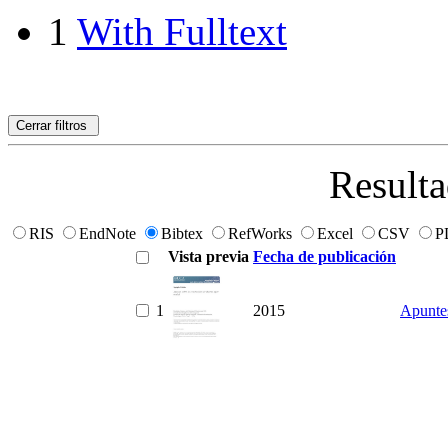
1
With Fulltext
Cerrar filtros
Resulta
RIS
EndNote
Bibtex
RefWorks
Excel
CSV
P
Vista previa
Fecha de publicación
1
2015
Apuntes