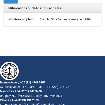
Afiliaciones y datos personales
Nombre completo
Bianchi, Gina Fernanda Antonin, 1990-
Buenos Aires / +54 (11) 4349 0200
Av. Alicia Moreau de Justo 1300 (C1107AAZ). C.A.B.A.
Mendoza / +54 (0261) 442 9400
Uruguay 750, (M550AYH). Godoy Cruz, Mendoza
Paraná / +54 (0343) 431 2583
Buenos Aires 249 (E3100BQF). Paraná, Entre Ríos