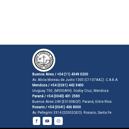
Buenos Aires / +54 (11) 4349 0200
Av. Alicia Moreau de Justo 1300 (C1107AAZ). C.A.B.A.
Mendoza / +54 (0261) 442 9400
Uruguay 750, (M550AYH). Godoy Cruz, Mendoza
Paraná / +54 (0343) 431 2583
Buenos Aires 249 (E3100BQF). Paraná, Entre Ríos
Rosario / +54 (0341) 436 8000
Av. Pellegrini 3314 (S2002QEO). Rosario, Santa Fe