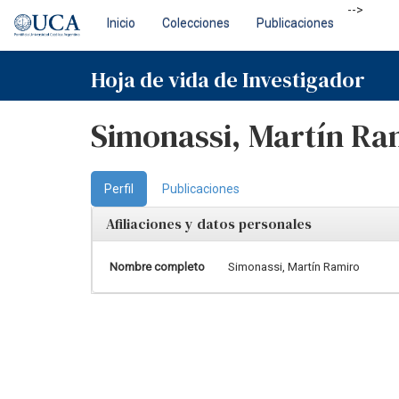
Skip
-->
Inicio
Colecciones
Publicaciones
navigation
Hoja de vida de Investigador
Simonassi, Martín Ra
Perfil
Publicaciones
Afiliaciones y datos personales
Nombre completo
Simonassi, Martín Ramiro