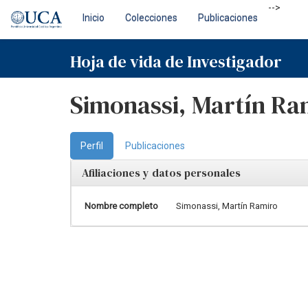
Skip
-->
Inicio
Colecciones
Publicaciones
navigation
Hoja de vida de Investigador
Simonassi, Martín Ra
Perfil
Publicaciones
Afiliaciones y datos personales
Nombre completo
Simonassi, Martín Ramiro