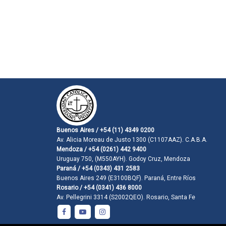
Buenos Aires / +54 (11) 4349 0200
Av. Alicia Moreau de Justo 1300 (C1107AAZ). C.A.B.A.
Mendoza / +54 (0261) 442 9400
Uruguay 750, (M550AYH). Godoy Cruz, Mendoza
Paraná / +54 (0343) 431 2583
Buenos Aires 249 (E3100BQF). Paraná, Entre Ríos
Rosario / +54 (0341) 436 8000
Av. Pellegrini 3314 (S2002QEO). Rosario, Santa Fe