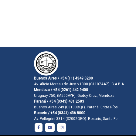
Buenos Aires / +54 (11) 4349 0200
Av. Alicia Moreau de Justo 1300 (C1107AAZ). C.A.B.A.
Mendoza / +54 (0261) 442 9400
Uruguay 750, (M550AYH). Godoy Cruz, Mendoza
Paraná / +54 (0343) 431 2583
Buenos Aires 249 (E3100BQF). Paraná, Entre Ríos
Rosario / +54 (0341) 436 8000
Av. Pellegrini 3314 (S2002QEO). Rosario, Santa Fe