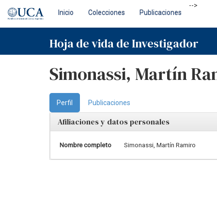
Skip
-->
Inicio
Colecciones
Publicaciones
navigation
Hoja de vida de Investigador
Simonassi, Martín Ra
Perfil
Publicaciones
Afiliaciones y datos personales
Nombre completo
Simonassi, Martín Ramiro