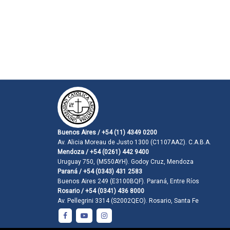
Buenos Aires / +54 (11) 4349 0200
Av. Alicia Moreau de Justo 1300 (C1107AAZ). C.A.B.A.
Mendoza / +54 (0261) 442 9400
Uruguay 750, (M550AYH). Godoy Cruz, Mendoza
Paraná / +54 (0343) 431 2583
Buenos Aires 249 (E3100BQF). Paraná, Entre Ríos
Rosario / +54 (0341) 436 8000
Av. Pellegrini 3314 (S2002QEO). Rosario, Santa Fe