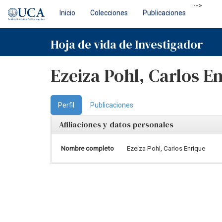
Skip
-->
Inicio
Colecciones
Publicaciones
navigation
Hoja de vida de Investigador
Ezeiza Pohl, Carlos E
Perfil
Publicaciones
Afiliaciones y datos personales
Nombre completo
Ezeiza Pohl, Carlos Enrique