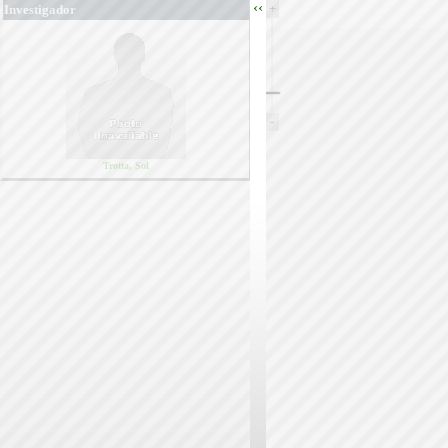
‹‹
+
Investigador
-
Trotta, Sol