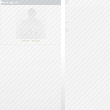
‹‹
+
Investigador
-
Pancino, Bettina