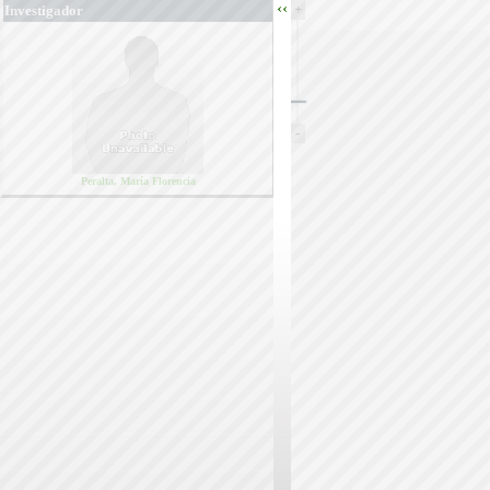
‹‹
+
Investigador
-
Peralta, María Florencia