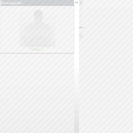
‹‹
+
Investigador
-
Ortega, J.