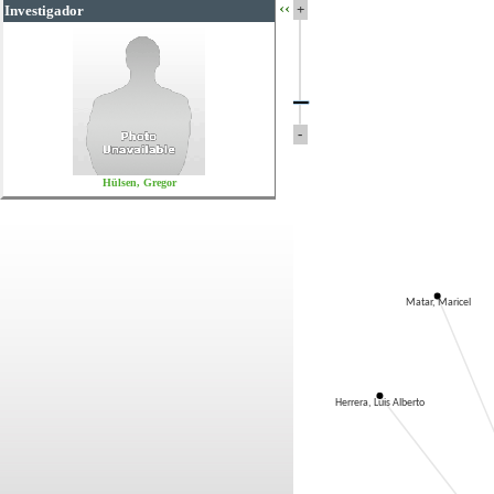
‹‹
+
Investigador
-
Hülsen, Gregor
Matar, Maricel
Herrera, Luis Alberto