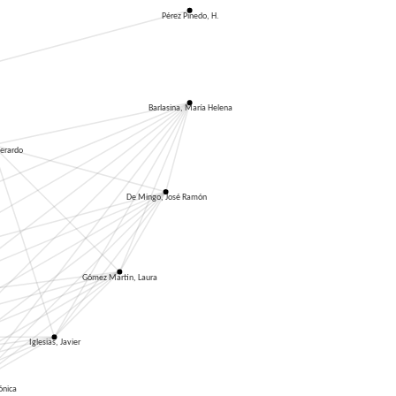
Pérez Pinedo, H.
Barlasina, María Helena
Gerardo
De Mingo, José Ramón
Gómez Martín, Laura
Iglesias, Javier
ónica