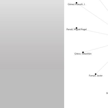
Gómez Insausti, J.
Parodi, Miguel Ángel
Grieco, Sebastián
Fornari, Javier
P