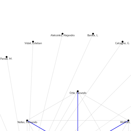
Aleksinkó, Alejandro
Barrea, L.
Vidali, Esteban
Calcagno, G.
Parodi, M.
Orte, Facundo
Nollas, Fernando
Wolfran, 