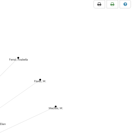
Ferral, Anabella
Flores, M.
Mechini, M.
Elian