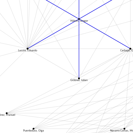
Hülsen, Gregor
Luccini, Eduardo
Carbajal, 
Gröbner, Julian
érez, Manuel
Puentedura, Olga
Navarro Comas, M