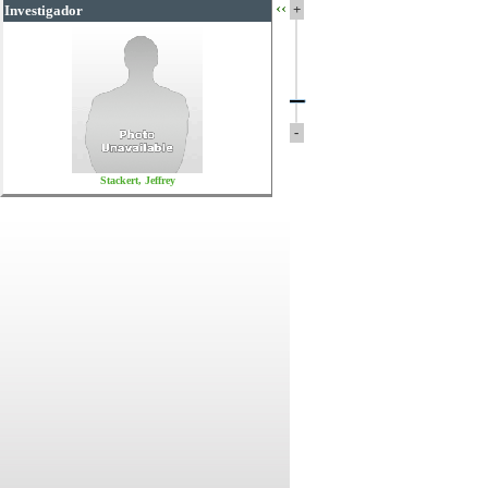
‹‹
+
Investigador
-
Stackert, Jeffrey