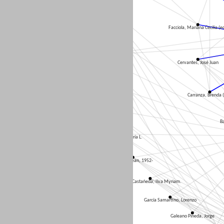
Toller, Fernando M.
Facciola, Mariana Cecilia (ed
Rodríguez, Marisa
Revello, Rubén Oscar
Cervantes, José Juan
Perazzo, Gerardo
Carranza, Brenda (
Morelli, Mariano G.
Ba
Lukac de Stier, María L.
Laffitte, Jean, 1952-
Hoyos Castańeda, Ilva Myriam.
García Samartino, Lorenzo
Galeano Pineda, Jorge