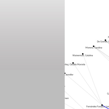
F
De Grande, 
Moreno, Carolina
Wainerman, Catalina
Aberbuj, Claudia Marcela
Guevara, Jennifer
Folonier, Pablo
Ga
Aguilar Rivera, María del Carmen
Fernández Fastuca, Lor