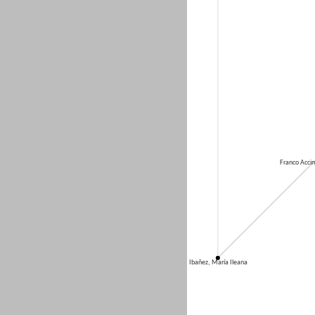
Franco Accine
Ibañez, María Ileana