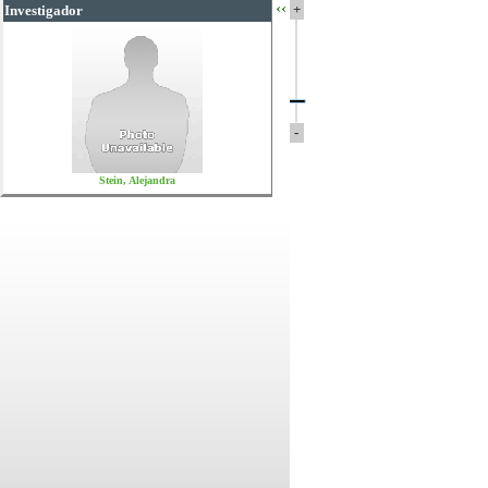
‹‹
+
Investigador
-
Stein, Alejandra