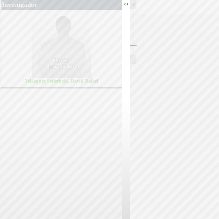
‹‹
+
Investigador
-
Velázquez Seiferheld, David Rafael