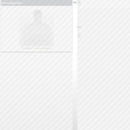
‹‹
+
Investigador
-
Perczyk, Cecilia Josefina