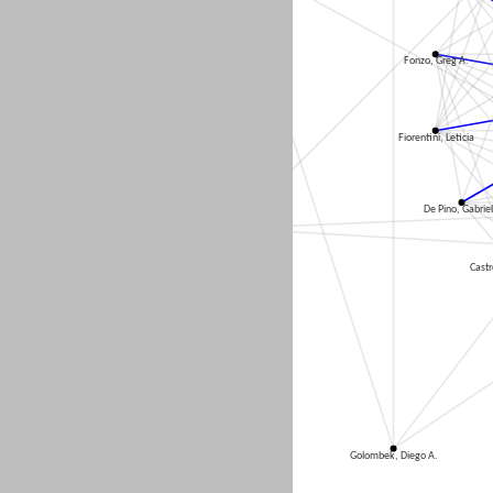
Fonzo, Greg A.
Fiorentini, Leticia
De Pino, Gabrie
Vázquez, Silvia
Castr
Golombek, Diego A.