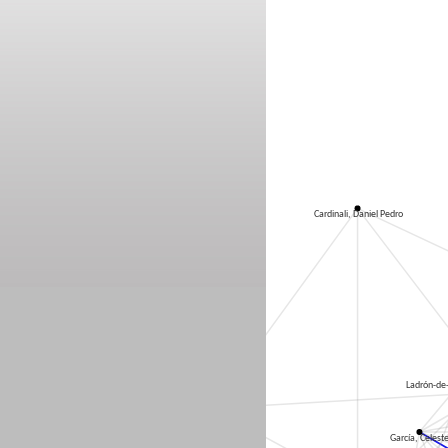
Cardinali, Daniel Pedro
Ladrón-de
Pérez Chada, Daniel
García, Celest