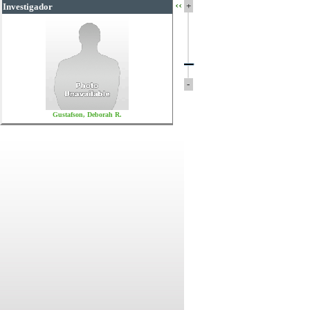
‹‹
+
Investigador
-
Gustafson, Deborah R.